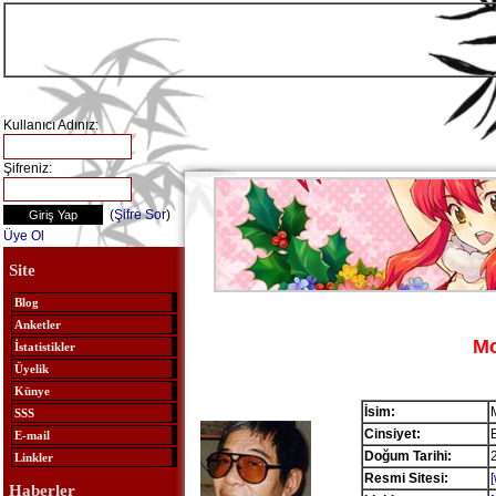
Kullanıcı Adınız:
Şifreniz:
(
Şifre Sor
)
Üye Ol
Site
Blog
Anketler
Mo
İstatistikler
Üyelik
Künye
İsim:
SSS
Cinsiyet:
E-mail
Doğum Tarihi:
Linkler
Resmi Sitesi:
Haberler