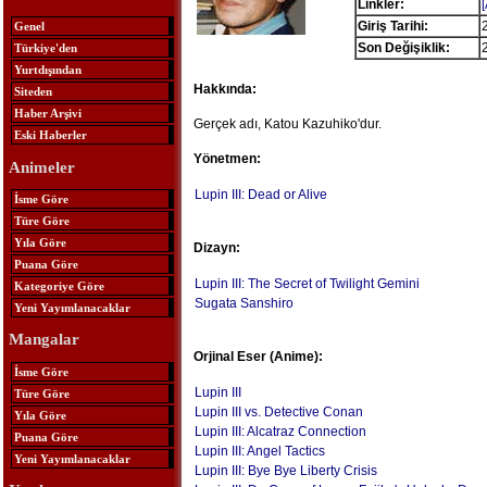
Linkler:
Giriş Tarihi:
Genel
Son Değişiklik:
Türkiye'den
Yurtdışından
Hakkında:
Siteden
Haber Arşivi
Gerçek adı, Katou Kazuhiko'dur.
Eski Haberler
Yönetmen:
Animeler
Lupin III: Dead or Alive
İsme Göre
Türe Göre
Yıla Göre
Dizayn:
Puana Göre
Lupin III: The Secret of Twilight Gemini
Kategoriye Göre
Sugata Sanshiro
Yeni Yayımlanacaklar
Mangalar
Orjinal Eser (Anime):
İsme Göre
Lupin III
Türe Göre
Lupin III vs. Detective Conan
Yıla Göre
Lupin III: Alcatraz Connection
Puana Göre
Lupin III: Angel Tactics
Yeni Yayımlanacaklar
Lupin III: Bye Bye Liberty Crisis