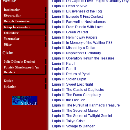
Yazılar
Lupin III: Da Capo of Love - Fujiko's Unlucky Day
Lupin III: Dead or Alive
İncelemeler
Lupin III: Elusiveness of the Fog
Röportajlar
Lupin III: Episode 0 First Contact
Detaylı Tanıtımlar
Lupin III: Farewell to Nostradamus
Lupin III: From Russia With Love
Kitap İncelemeleri
Lupin III: Green vs Red
Etkinlikler
Lupin III: Hemingway Papers
Yazışmalar
Lupin III: In Memory of the Walther P38
Diğer
Lupin III: Missed by a Dollar
Çizim
Lupin III: Napoleon's Dictionary
Lupin III: Operation Return the Treasure
Julie Dillon'ın Dersleri
Lupin III: Part II
Patrick Shettlesworth 'ın
Lupin III: Part III
Dersleri
Lupin III: Return of Pycal
Lupin III: Stolen Lupin
Kişiler
Lupin III: Sweet Lost Night
Şirketler
Lupin III: The Castle of Cagliostro
Lupin III: The Fuma Conspiracy
Lupin III: the Last Job
Lupin III: The Pursuit of Harimao's Treasure
Lupin III: The Secret of Mamo
Lupin III: The Secret of Twilight Gemini
Lupin III: Tokyo Crisis
Lupin III: Voyage to Danger